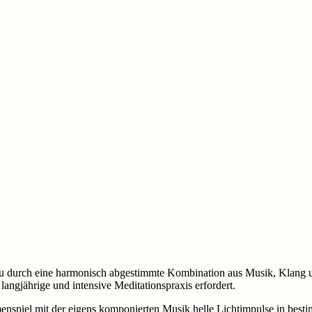
 du durch eine harmonisch abgestimmte Kombination aus Musik, Klang un
angjährige und intensive Meditationspraxis erfordert.
spiel mit der eigens komponierten Musik helle Lichtimpulse in best