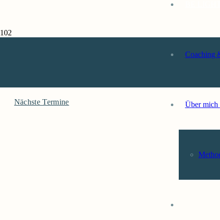
BE LIGH
BE LIGHT & S
Coaching 
Immersive Lichtreisen für Entspannung, Meditation und Flow-Zustän
Nächste Termine
Über mich
Metho